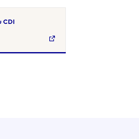
u CDI
 presse-papier