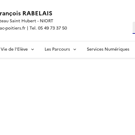
François RABELAIS
teau Saint Hubert - NIORT
R
-poitiers.fr | Tel. 05 49 73 37 50
Vie de l’Elève
Les Parcours
Services Numériques