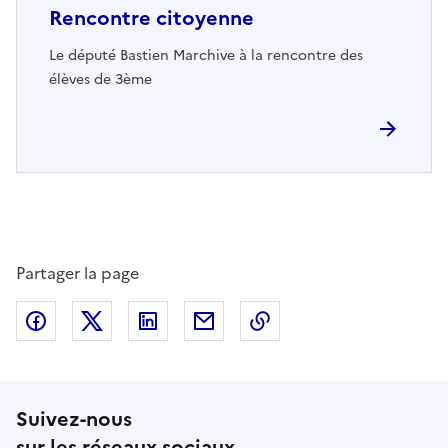
Rencontre citoyenne
Le député Bastien Marchive à la rencontre des
élèves de 3ème
Partager la page
Partager sur Facebook
Partager sur Twitter
Partager sur LinkedIn
Partager par email
Copier dans le presse
Suivez-nous
sur les réseaux sociaux