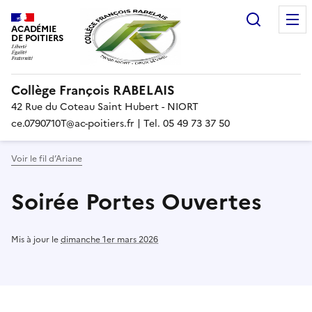
Recherc
ACADÉMIE
DE POITIERS
Collège François RABELAIS
42 Rue du Coteau Saint Hubert - NIORT
ce.0790710T@ac-poitiers.fr | Tel. 05 49 73 37 50
Voir le fil d’Ariane
Soirée Portes Ouvertes
Mis à jour le
dimanche 1er mars 2026