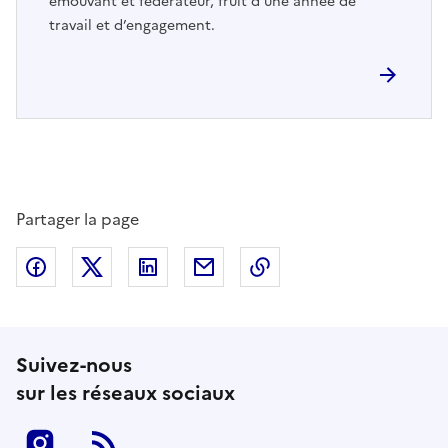
émouvant et fédérateur, fruit d’une année de
travail et d’engagement.
Partager la page
Partager sur Facebook
Partager sur Twitter
Partager sur LinkedIn
Partager par email
Copier dans le presse
Suivez-nous
sur les réseaux sociaux
Instagram
RSS